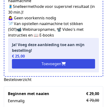
naaimachine
🧵Snelleermethode voor supersnel resultaat (in
30 min.)!
🤷‍♀️ Geen voorkennis nodig
🪡 Van opstellen naaimachine tot stikken
(50!!)📹 Webinaropnames, 📽️ Video's met
instructies en 📖 E-books
Ja! Voeg deze aanbieding toe aan mijn
bestelling!
€ 25,00
Toevoegen
Besteloverzicht
Beginnen met naaien
€ 29,00
€ 70,00
Eenmalig